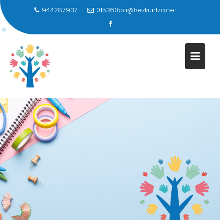
944287937
015360aa@hezkuntza.net