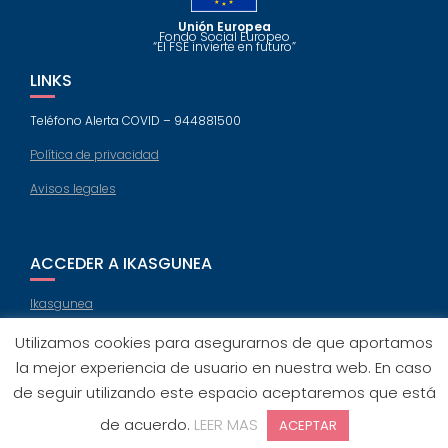
Unión Europea
Fondo Social Europeo
“El FSE invierte en futuro”
LINKS
Teléfono Alerta COVID – 944881500
Política de privacidad
Avisos legales
ACCEDER A IKASGUNEA
Ikasgunea
Utilizamos cookies para asegurarnos de que aportamos
la mejor experiencia de usuario en nuestra web. En caso
de seguir utilizando este espacio aceptaremos que está
Education Base por
Acme Themes
de acuerdo.
LEER MAS
ACEPTAR