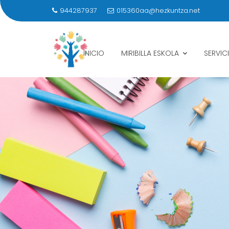
944287937
015360aa@hezkuntza.net
INICIO
MIRIBILLA ESKOLA
SERVIC