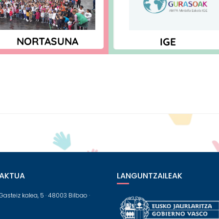
NORTASUNA
IGE
AKTUA
LANGUNTZAILEAK
Gasteiz kalea, 5 · 48003 Bilbao ·