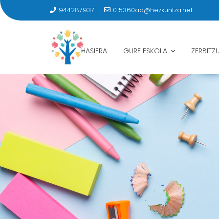
944287937
015360aa@hezkuntza.net
HASIERA
GURE ESKOLA
ZERBITZ