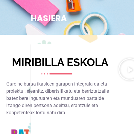
HASIERA
MIRIBILLA ESKOLA
Gure helburua ikasleen garapen integrala da eta
proiektu , eleanitz, dibertsifikatu eta berriztatzaile
batez bere inguruaren eta munduaren partaide
izango diren pertsona adeitsu, erantzule eta
konpetenteak lortu nahi dira.