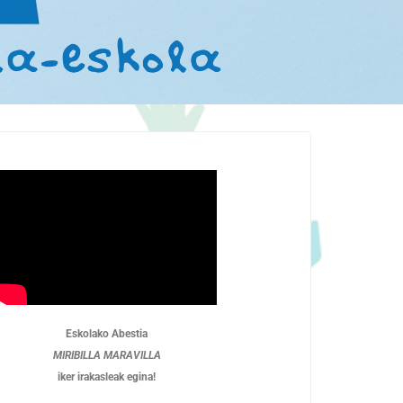
Eskolako Abestia
MIRIBILLA MARAVILLA
iker irakasleak egina!