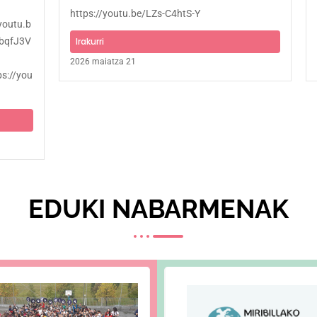
https://youtu.be/LZs-C4htS-Y
youtu.b
TbqfJ3V
Irakurri
2026 maiatza 21
s://you
EDUKI NABARMENAK​