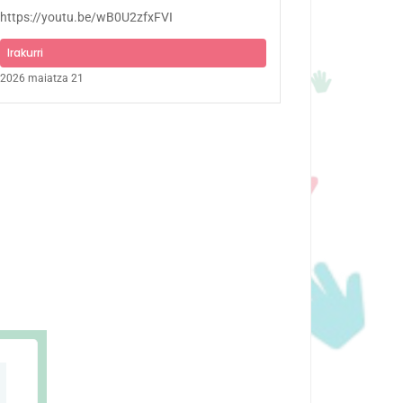
https://youtu.be/wB0U2zfxFVI
Irakurri
2026 maiatza 21