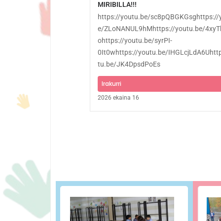
MIRIBILLA!!!
https://youtu.be/sc8pQBGKGsghttps://
e/ZLoNANUL9hMhttps://youtu.be/4xy
ohttps://youtu.be/syrPI-
0It0whttps://youtu.be/IHGLcjLdA6Uhttp
tu.be/JK4DpsdPoEs
Irakurri
2026 ekaina 16