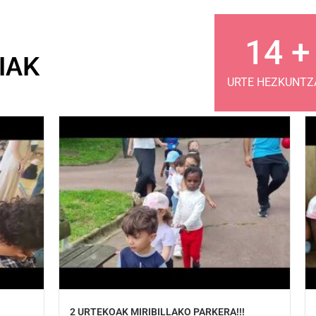
16
+
AK​
URTE HEZKUNTZ
2 URTEKOAK MIRIBILLAKO PARKERA!!!