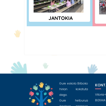
JANTOKIA
Gure eskola Bilboko
KONT
hirian kokatuta
Vitoria-
dago.
BIZKAIA
Gure helburua