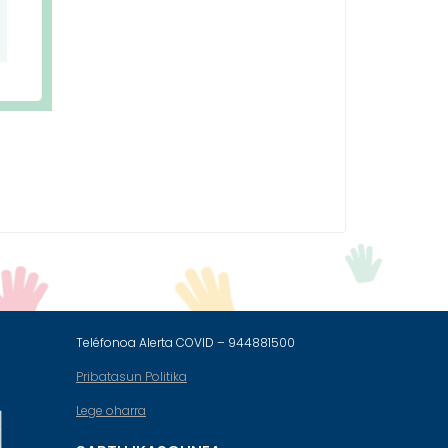
Teléfonoa Alerta COVID – 944881500
Pribatasun Politika
Lege oharra