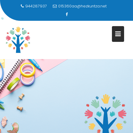
944287937
015360aa@hezkuntza.net