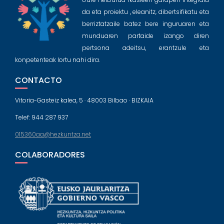
da eta proiektu , eleanitz, dibertsifikatu eta
berriztatzaile batez bere inguruaren eta
munduaren partaide izango diren
pertsona adeitsu, erantzule eta
konpetenteak lortu nahi dira.
CONTACTO
Vitoria-Gasteiz kalea, 5 · 48003 Bilbao · BIZKAIA
Telef: 944 287 937
015360aa@hezkuntza.net
COLABORADORES