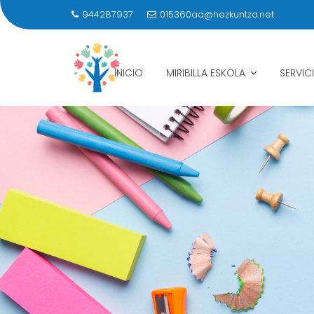
944287937
015360aa@hezkuntza.net
INICIO
MIRIBILLA ESKOLA
SERVIC