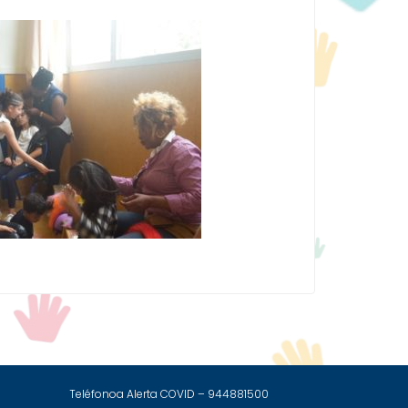
Teléfonoa Alerta COVID – 944881500