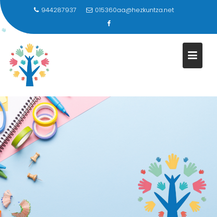
944287937
015360aa@hezkuntza.net