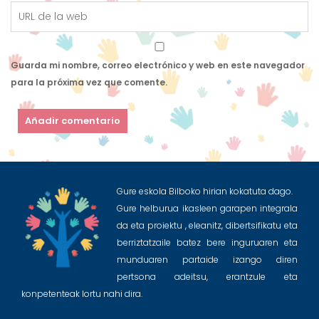
Guarda mi nombre, correo electrónico y web en este navegador
para la próxima vez que comente.
Gure eskola Bilboko hirian kokatuta dago.
Gure helburua ikasleen garapen integrala
da eta proiektu , eleanitz, dibertsifikatu eta
berriztatzaile batez bere inguruaren eta
munduaren partaide izango diren
pertsona adeitsu, erantzule eta
konpetenteak lortu nahi dira.