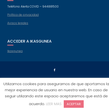
Teléfono Alerta COVID – 944881500
Política de privacidad
Avisos legales
ACCEDER A IKASGUNEA
Ikasgunea
Education Base por
Acme Themes
Utilizamos cookies para asegurarnos de que aportamos l
mejor experiencia de usuario en nuestra web. En caso de
seguir utilizando este espacio aceptaremos que está de
acuerdo.
LEER MAS
ACEPTAR