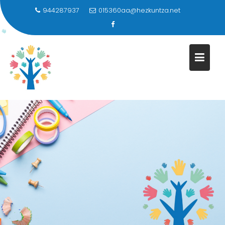
944287937
015360aa@hezkuntza.net