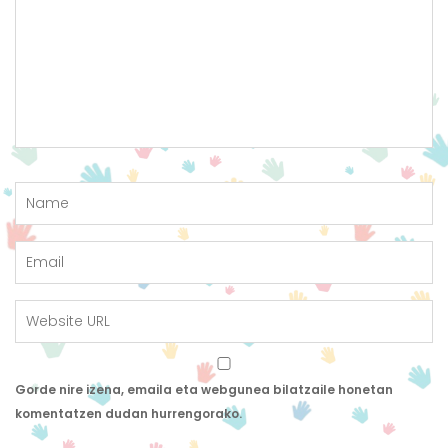
Gorde nire izena, emaila eta webgunea bilatzaile honetan
komentatzen dudan hurrengorako.