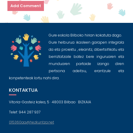
Gure eskola Bilboko hirian kokatuta dago.
Gure helburua ikasleen garapen integrala
da eta proiektu , eleanitz, dibertsifikatu eta
berriztatzaile batez bere inguruaren eta
munduaren partaide izango diren
pertsona adeitsu, erantzule eta
konpetenteak lortu nahi dira.
KONTAKTUA
Vitoria-Gasteiz kalea, 5 · 48003 Bilbao · BIZKAIA
Telef: 944 287 937
015360aa@hezkuntza.net