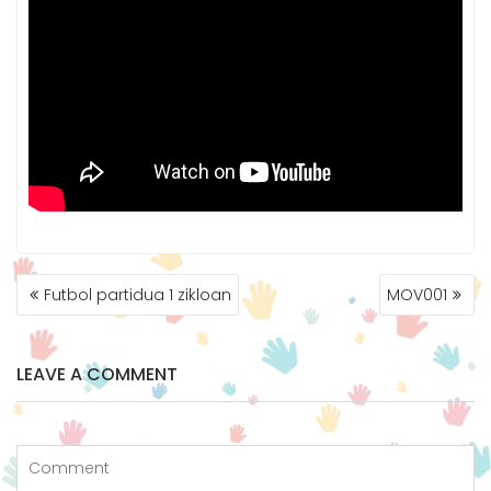
Futbol partidua 1 zikloan
MOV001
LEAVE A COMMENT