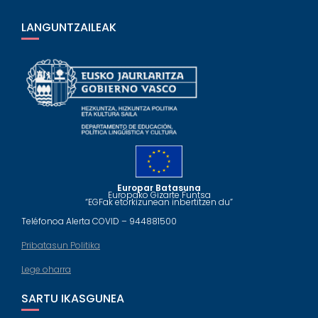
LANGUNTZAILEAK
Europar Batasuna
Europako Gizarte Funtsa
“EGFak etorkizunean inbertitzen du”
Teléfonoa Alerta COVID – 944881500
Pribatasun Politika
Lege oharra
SARTU IKASGUNEA