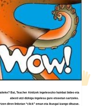
aiteke? Bai, Teacher Ainitzek ingelesezko hainbat bideo eta
abesti utzi dizkigu ingelesa gure etxeetan sartzeko.
zen diren linketan “click” eman eta ikusgai izango dituzue.