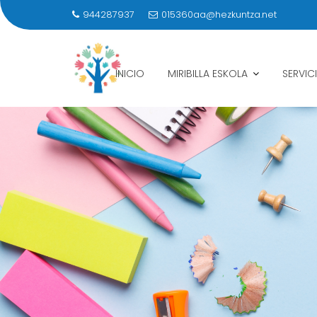
944287937
015360aa@hezkuntza.net
INICIO
MIRIBILLA ESKOLA
SERVIC