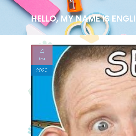
HELLO, MY NAME IS ENGL
4
Eka
2020