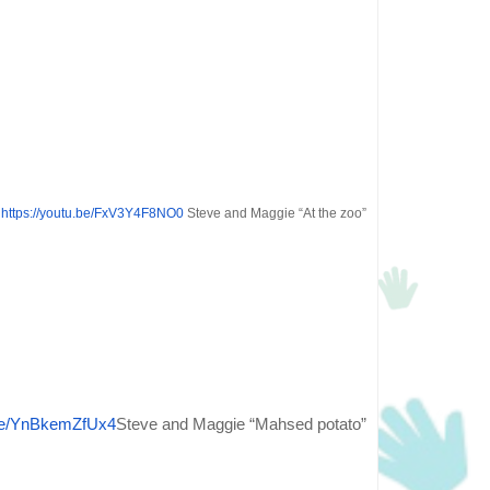
https://youtu.be/FxV3Y4F8NO0
Steve and Maggie “At the zoo”
.be/YnBkemZfUx4
Steve and Maggie “Mahsed potato”