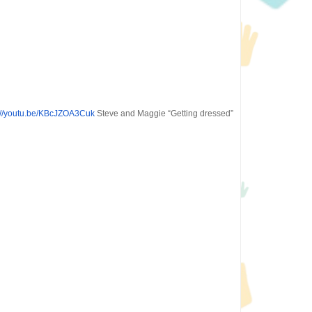
://youtu.be/KBcJZOA3Cuk
Steve and Maggie “Getting dressed”