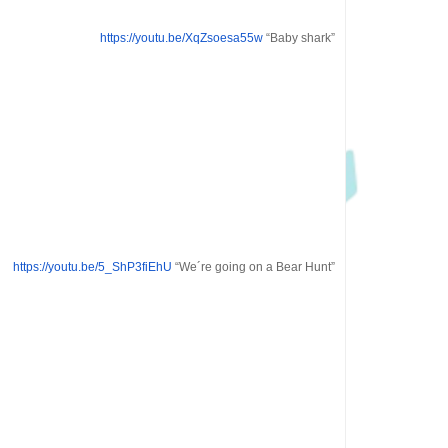
https://youtu.be/XqZsoesa55w
“Baby shark”
https://youtu.be/5_ShP3fiEhU
“We´re going on a Bear Hunt”