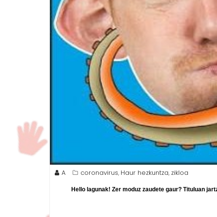
A
coronavirus
Haur hezkuntza
zikloa
,
,
Hello lagunak! Zer moduz zaudete gaur? Tituluan jart