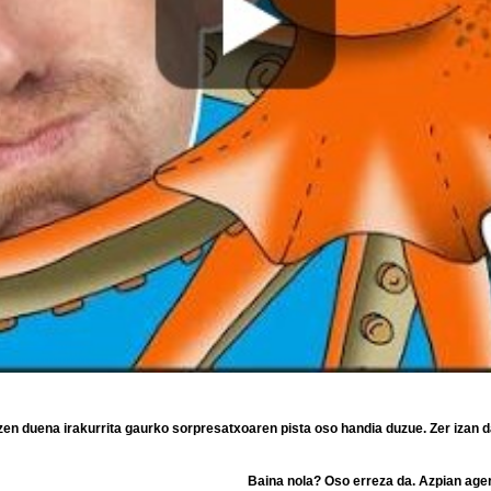
zen duena irakurrita gaurko sorpresatxoaren pista oso handia duzue. Zer izan d
Baina nola? Oso erreza da. Azpian agert