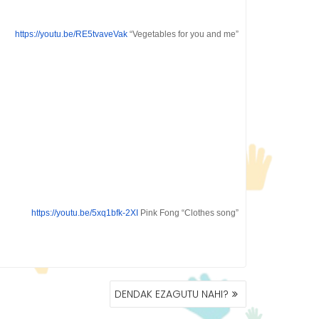
https://youtu.be/RE5tvaveVak
“Vegetables for you and me”
https://youtu.be/5xq1bfk-2XI
Pink Fong “Clothes song”
DENDAK EZAGUTU NAHI?